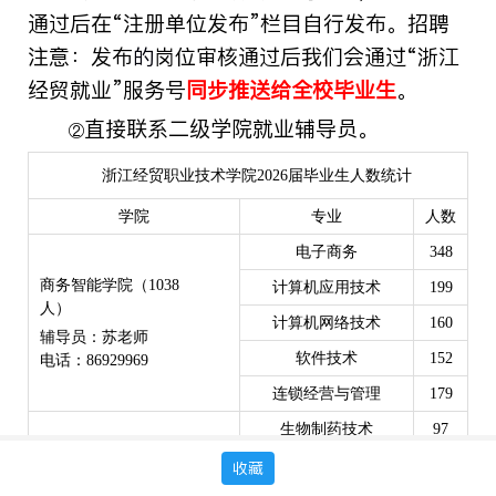
通过后在“注册单位发布”栏目自行发布。招聘
注意：发布
的
岗位
审核通过后
我们会
通过“浙江
经贸就业”服务号
同步推送给
全校
毕业生
。
直接联系二级学院就业辅导员。
②
浙江经贸职业技术学院2026届毕业生人数统计
学院
专业
人数
电子商务
348
商务智能学院（
1038
计算机应用技术
199
人）
计算机网络技术
160
辅导员：苏老师
软件技术
152
电话：
86929969
连锁经营与管理
179
生物制药技术
97
食品检验检测技术
92
收藏
食品健康学院（
363人）