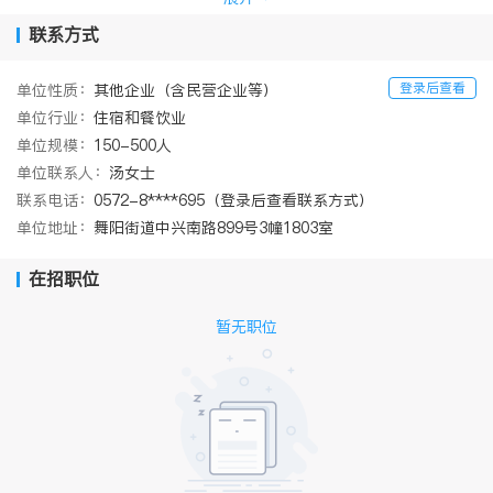
04国道、304省道、宣杭铁路、京杭运河、杭湖锡线航道穿境而
联系方式
过，距杭州市中心高铁仅16分钟车程，距长三角核心城市上海、宁
波、南京均在2小时车程以内。是浙江高质量发展建设共同富裕示范
登录后查看
单位性质：
其他企业（含民营企业等）
区第二批试点地区之一 ，全国村庄清洁行动先进县、全国文明城
单位行业：
住宿和餐饮业
市、全国县域经济综合竞争力100强。
单位规模：
150-500人
德清万豪酒店及德清万枫酒店共设有500间集当地文化、艺术及科
技为一体的典雅客房及套房；客房内配备全景落地窗，能让您俯瞰
单位联系人：
汤女士
繁华都市摩天轮的绚丽多彩，德清凤栖湖的秀美风光亦或远眺塔山
联系电话：
0572-8****695（登录后查看联系方式）
森林公园壮阔风光。酒店运营全日制万豪西餐厅、万枫西餐厅，中
单位地址：
舞阳街道中兴南路899号3幢1803室
餐厅、大堂酒廊、宴会厅、会议室以及Mclub贵宾廊。
酒店距 “国际会议中心”、“国际展览中心”、“德清大剧院”及“德清银泰
在招职位
城”步行仅2-5分钟路程。
酒店距离莫干山国家风景名胜旅游区15公里，塔山森林公园2公里，
暂无职位
下渚湖国家湿地公园7公里，德清高铁站9公里，杭州萧山国际机场5
5公里。
我们为同事们提供：
*全额五险及住房公积金（12%）
*全球近1万家集团酒店的住宿/餐饮优惠以及内部工作调动机会
*每月例休8天, 每年14天以上的有薪假期