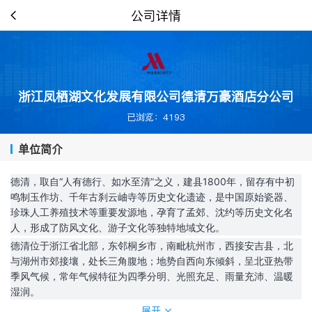
公司详情
浙江凤栖湖文化发展有限公司德清万豪酒店分公司
已浏览：4193
单位简介
德清，取自“人有德行、如水至清”之义，建县1800年，留存有中初
鸣制玉作坊、千年古刹云岫寺等历史文化遗迹，是中国原始瓷器、
珍珠人工养殖技术等重要发源地，孕育了孟郊、沈约等历史文化名
人，形成了防风文化、游子文化等独特地域文化。
德清位于浙江省北部，东邻桐乡市，南毗杭州市，西接安吉县，北
与湖州市郊接壤，处长三角腹地；地势自西向东倾斜，呈北亚热带
季风气候，常年气候特征为四季分明、光照充足、雨量充沛、温暖
湿润。
宁杭高铁、长深高速（杭宁）、练杭高速、杭州二绕、湖杭高速、1
展开