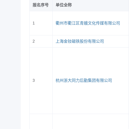
报名序号
单位全称
四、用人单位参会方式
（一）报名方式
1
衢州市衢江区青娥文化传媒有限公司
在线报名，请需要参加招聘会的用
入口将会提前自动关闭。
2
上海金钕磁铁股份有限公司
（二）报名流程
1.
登录我校就业创业网
http://jy.zjiet.
核完成后账号即可登录使用。
2.
注册企业登录后选择进入“招聘会
3
杭州浙大同力后勤集团有限公司
项，按页面要求填写职位需求表。
3.
提交岗位信息后，待学校招生就
4.
学校将于
12
月
26
日下午
17:00
前完
查看展位号；报名未成功的企业可在后
五、参会须知