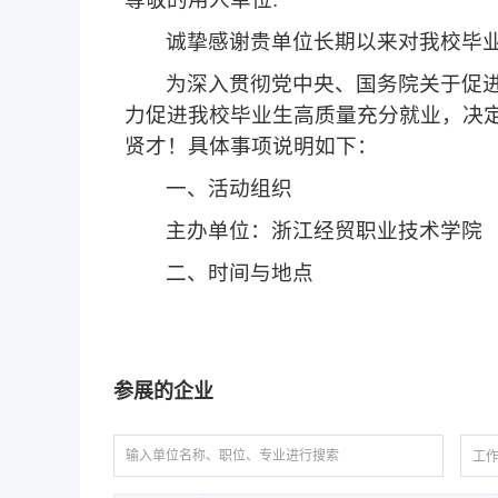
诚挚感谢贵单位长期以来对我校毕
为深入贯彻党中央、国务院关于促
力促进我校毕业生高质量充分就业
，
决
贤才！具体事项说明如下：
一、活动组织
主办单位：浙江经贸职业技术学院
二、时间与地点
时间：
2025
年
12
月
30
日（星期二）
1
地点：浙江经贸职业技术学院兴合
参展的企业
规模：预计组织
40
余家用人单位参
三、参会对象
工
202
6
届毕业生及往届未就业毕业生