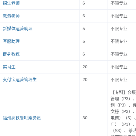
招生老师
6
不限专业
，展位免费提供饮用水，其余食宿自理。
教务老师
6
不限专业
位自行准备，并按学校统一安排的展位设摊。
新媒体运营助理
5
不限专业
招聘会的单位，请在
12
月
26
日前来电通知，以便我们及
客服助理
5
不限专业
会场布置。
健身教练
6
不限专业
，本次活动严禁传销招聘、虚假招聘等欺诈行为，参会
单位需严格管理招聘工作人员，规范招聘行为，如有违
实习生
20
不限专业
支付宝运营管培生
20
不限专业
家有关规定。请及时关注浙江经贸职业技术学院就业创
【专科】会展
管理（P3）
划（P3）、
文秘（P3）
福州高铁餐吧乘务员
30
电商）（5）
广）（P3）
812
（S3）、茶