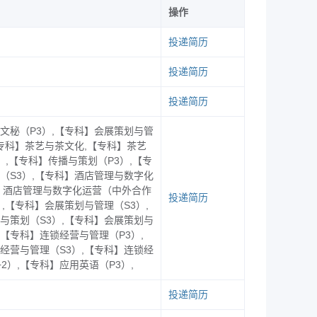
操作
投递简历
//jy.zjiet.edu.cn/
），如名额报满时，报名
投递简历
投递简历
文秘（P3）,【专科】会展策划与管
校将在一个工作日内完成账号审核。审
【专科】茶艺与茶文化,【专科】茶艺
）,【专科】传播与策划（P3）,【专
（S3）,【专科】酒店管理与数字化
】酒店管理与数字化运营（中外合作
航计划
”
专场
招聘会”并点击“展位预定”选
投递简历
）,【专科】会展策划与管理（S3）,
与策划（S3）,【专科】会展策划与
,【专科】连锁经营与管理（P3）,
经营与管理（S3）,【专科】连锁经
请
关注我校就业服务号“
浙江经贸就业
”
2）,【专科】应用英语（P3）,
投递简历