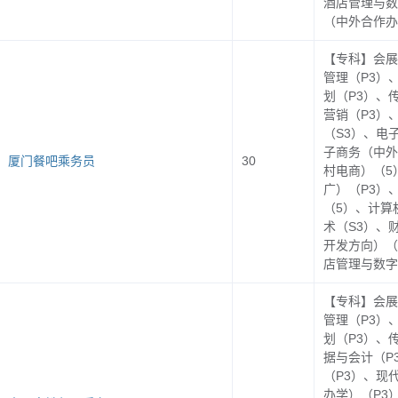
酒店管理与数
（中外合作办
【专科】会展
同祝毕业生找到满意的工作！
管理（P3）
划（P3）、
营销（P3）
（S3）、电
子商务（中外
厦门餐吧乘务员
30
村电商）（5
届毕业生人数统计及
招聘联系方式
广）（P3）
（5）、计算
浙江经贸职业技术学院
2026
届毕业生人数统计
术（S3）、财
开发方向）（
学院
专业
人
店管理与数字
电子商务
3
【专科】会展
计算机应用技术
1
管理（P3）
学院（
1038
人）
划（P3）、
计算机网络技术
1
据与会计（P
苏老师
电话：
86929969
（P3）、现
软件技术
1
办学）（P3