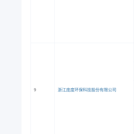
食品健康
辅导员：
9
浙江庞度环保科技股份有限公司
数字贸易
辅导员：