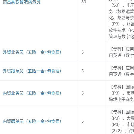
南昌高铁餐吧乘务员
30
（S3）、电
连锁经营与管理
1
务（数据运营
生物制药技术
9
化、茶艺与茶
（P3）、财
食品检验检测技术
9
软件技术（P
学院（
363
人）
管理与数字化
食品营养与健康
4
谷老师
电话：
86929752
【专科】应用
食品质量与安全
8
外贸业务员（五险一金+包食宿）
5
用英语（数字
农产品加工与质量检测
4
【专科】应用
外贸跟单员（五险一金+包食宿）
5
市场营销
用英语（数字
1
应用日语
5
【专科】国际
内贸业务员（五险一金+包食宿）
5
（P3）、市
应用英语
1
跨境电子商务
工商企业管理
1
学院（
1147
人）
【专科】国际
金老师
电话：
89718387
（P3）、大
国际经济与贸易
1
内贸跟单员（五险一金+包食宿）
5
（P3）、市
（3+2）、
跨境电子商务
1