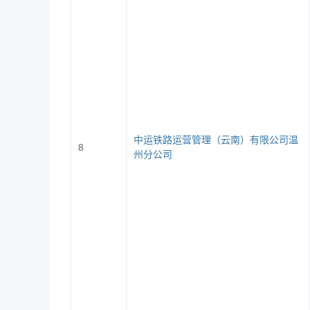
就业创业网：
http://jy.zjiet.edu.cn/
微信服务号：浙江经贸就业
预祝用人单位招到满意的毕业生！
附件：
浙江经贸职业技术学院
2026
中运铁路运营管理（云南）有限公司温
8
州分公司
商务智能
辅导员：