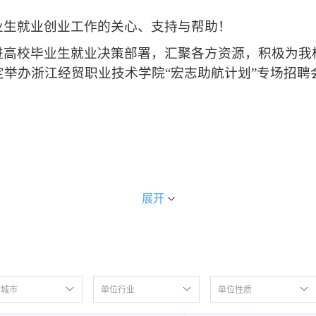
业生就业创业工作的关心、支持与帮助！
进高校毕业生就业决策部署，汇聚各方资源，积极为我
定举办
浙江经贸职业技术学院
“
宏志助航计划
”
专场
招聘
3:30--16:30
展开
广场（杭州市钱塘区学林街
280
号）
会
作城市
单位行业
单位性质
，有招聘需求的用人单位