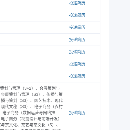
投递简历
投递简历
投递简历
时告知学生。
投递简历
投递简历
单位发布的招聘信息须为本单位直接用人
法、违规，主办方将依据法律法规追究
投递简历
投递简历
业网（
http://jy.zjiet.edu.cn
）和官方微信服
策划与管理（3+2）、会展策划与
、会展策划与管理（S3）、传播与策
传播与策划（S3）、园艺技术、现代
、现代文秘（S3）、电子商务（农村
、电子商务（数据运营与网络推
投递简历
、电子商务（视觉设计与前端开发）
艺与茶文化、茶艺与茶文化（5）、