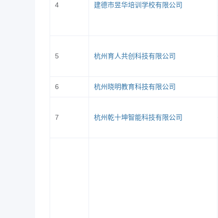
4
建德市昱华培训学校有限公司
1.
招聘会免收会务费，招聘会期间
2.
参会单位的宣传、展示材料由单
3.
已预订展位又因故临时不能参加
5
杭州育人共创科技有限公司
4.
请参会单位在当天
13:00
之前完成
6
杭州晓明教育科技有限公司
5.
为维护毕业生的安全和合法权益
需求，不得为其他单位代为招聘。参会
其责任。
7
杭州乾十坤智能科技有限公司
特别提醒：宣讲招聘活动须遵守国
务号“浙江经贸就业”。
六、联系方式
联系人：张老师 刘老师
联系电话：
0571-86929796
、
86929