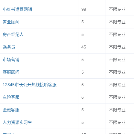
现代物流管理
1
小红书运营网销
99
不限专业
商务数据分析与应用
9
置业顾问
5
不限专业
大数据与会计
3
房产经纪人
5
不限专业
财富管理
9
学院（
712
人）
乘务员
45
不限专业
黄老师
电话：
81062643
财税大数据应用
1
市场营销
5
不限专业
金融科技应用
1
客服顾问
5
不限专业
会展策划与管理
1
12345市长公开热线接听客服
5
不限专业
传播与策划
1
学院（
722
人）
车险客服
6
不限专业
现代文秘
1
张老师
电话：
81062609
金融客服
5
不限专业
酒店管理与数字化运营
1
动漫制作技术
1
人力资源实习生
5
不限专业
数控技术
4