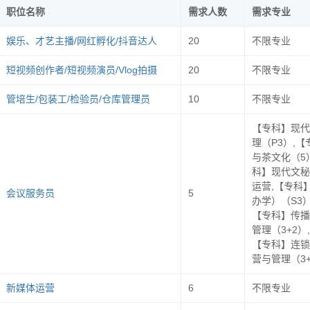
职位名称
需求人数
需求专业
娱乐、才艺主播/网红孵化/抖音达人
20
不限专业
人单位于
12
月
25
日
16
：
00
前登录我校就业创业网（
http:
短视频创作者/短视频演员/Vlog拍摄
20
不限专业
管培生/包装工/检验员/仓库管理员
10
不限专业
【专科】现代
edu.cn/
，未注册的单位须
先
注册成为会员。注册后，学
理（P3）,
与茶文化（5
科】现代文秘
展位预定”版块，选择“浙江经贸职业技术学院
运营,【专科
“
宏志助
会议服务员
5
办学）（S3
【专科】传播
管理（3+2）
业处对企业信息及岗位设置进行报名审核。
【专科】连锁
成审核工作，审核通过企业会有
电话
或短信告知，同时
营与管理（3+
期选择其他场次招聘会进校招聘。
新媒体运营
6
不限专业