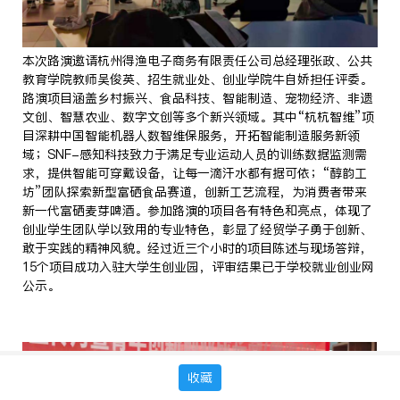
本次路演邀请杭州得渔电子商务有限责任公司总经理张政、公共
教育学院教师吴俊英、招生就业处、创业学院牛自娇担任评委。
路演项目涵盖乡村振兴、食品科技、智能制造、宠物经济、非遗
文创、智慧农业、数字文创等多个新兴领域。其中“杭杭智维”项
目深耕中国智能机器人数智维保服务，开拓智能制造服务新领
域；SNF-感知科技致力于满足专业运动人员的训练数据监测需
求，提供智能可穿戴设备，让每一滴汗水都有据可依；“醇韵工
坊”团队探索新型富硒食品赛道，创新工艺流程，为消费者带来
新一代富硒麦芽啤酒。参加路演的项目各有特色和亮点，体现了
创业学生团队学以致用的专业特色，彰显了经贸学子勇于创新、
敢于实践的精神风貌。经过近三个小时的项目陈述与现场答辩，
15个项目成功入驻大学生创业园，评审结果已于学校就业创业网
公示。
收藏